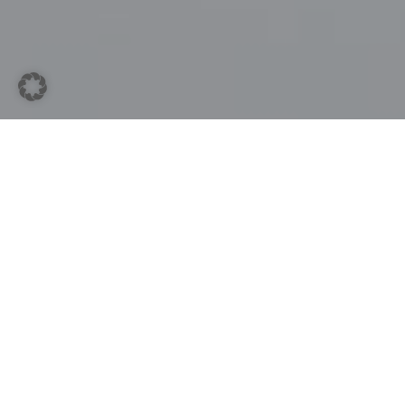
;
Bei uns ist Ihre IT gut aufgehoben.
Mit persönlicher Beratung und
lückenlosem Support stellen wir